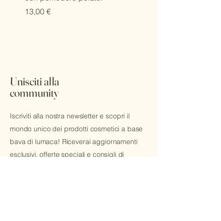
Prezzo
Prezzo
13,00 €
20,00 €
Unisciti alla
community
Iscriviti alla nostra newsletter e scopri il
mondo unico dei prodotti cosmetici a base
bava di lumaca! Riceverai aggiornamenti
esclusivi, offerte speciali e consigli di
bellezza direttamente nella tua mail.
Email