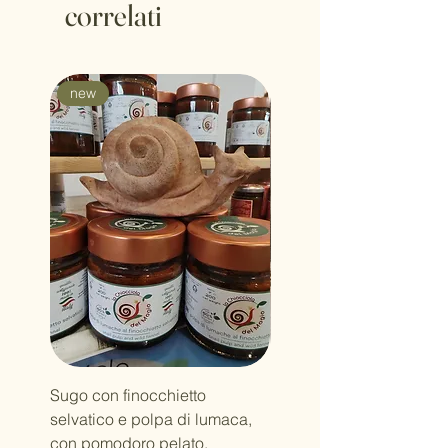
correlati
new
Sugo con finocchietto
Latte dopo sole Bava di
selvatico e polpa di lumaca,
Lumaca Aloe e Menata
con pomodoro pelato.
rinfrescante e nutriente