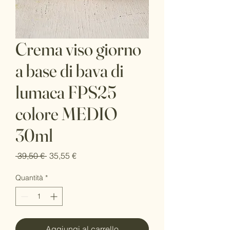
Crema viso giorno
a base di bava di
lumaca FPS25
colore MEDIO
30ml
Prezzo
Prezzo
 39,50 € 
35,55 €
regolare
scontato
Quantità
*
Aggiungi al carrello