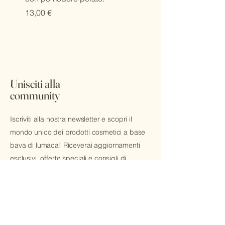
Prezzo
Prezzo
13,00 €
20,00 €
Unisciti alla
community
Iscriviti alla nostra newsletter e scopri il
mondo unico dei prodotti cosmetici a base
bava di lumaca! Riceverai aggiornamenti
esclusivi, offerte speciali e consigli di
bellezza direttamente nella tua mail.
Email