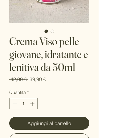
Crema Viso pelle
giovane, idratante e
lenitiva da 50ml
Prezzo
Prezzo
 42,00 € 
39,90 €
regolare
scontato
Quantità
*
Aggiungi al carrello