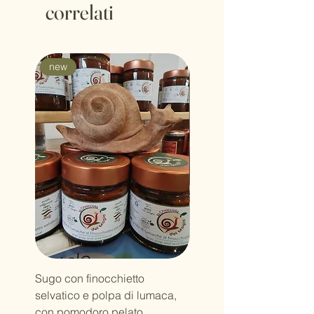
correlati
new
Sugo con finocchietto
Latte dopo sole Bava di
selvatico e polpa di lumaca,
Lumaca Aloe e Menata
con pomodoro pelato.
rinfrescante e nutriente