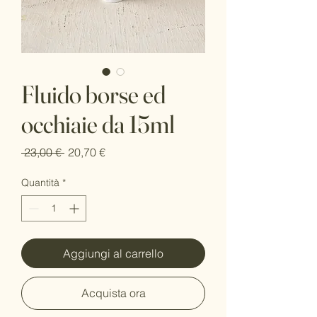
Fluido borse ed
occhiaie da 15ml
Prezzo
Prezzo
 23,00 € 
20,70 €
regolare
scontato
Quantità
*
Aggiungi al carrello
Acquista ora