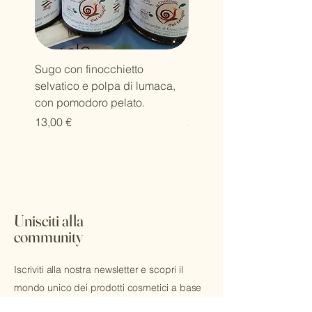
Sugo con finocchietto
Latte dopo sole Bava di
selvatico e polpa di lumaca,
Lumaca Aloe e Menata
con pomodoro pelato.
rinfrescante e nutriente
Prezzo
Prezzo
13,00 €
20,00 €
Unisciti alla
community
Iscriviti alla nostra newsletter e scopri il
mondo unico dei prodotti cosmetici a base
bava di lumaca! Riceverai aggiornamenti