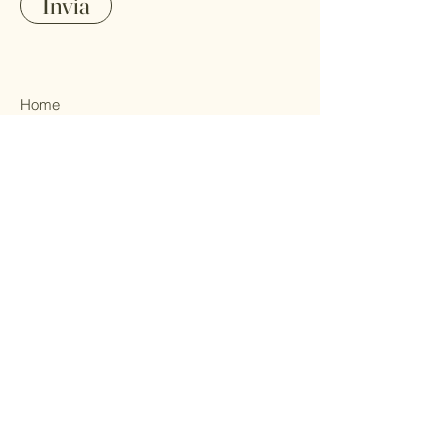
Invia
Home
Tutti i prodotti
La nostra mission
Contatti
FAQ
Termini e condizioni
Privacy e Cookie
Policy