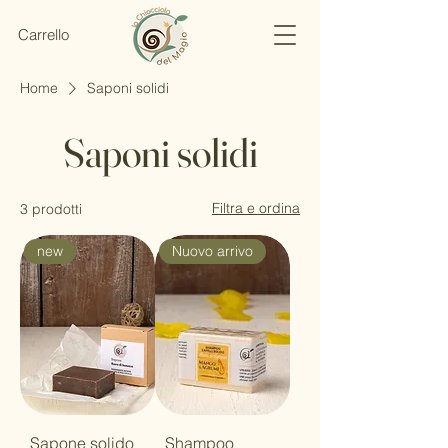
Carrello
Home
Saponi solidi
Saponi solidi
Filtra e ordina
3 prodotti
new
Nuovo arrivo
Sapone solido
Shampoo