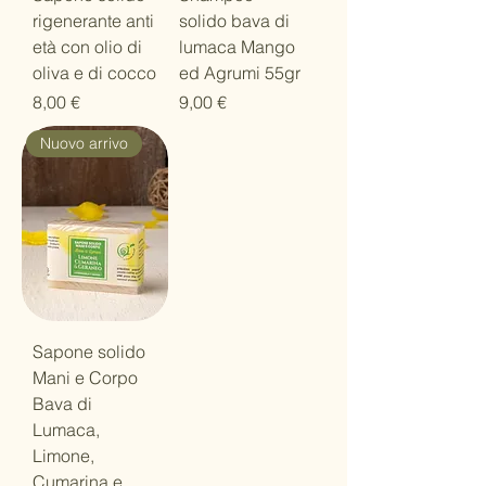
rigenerante anti
solido bava di
età con olio di
lumaca Mango
oliva e di cocco
ed Agrumi 55gr
Prezzo
Prezzo
8,00 €
9,00 €
Nuovo arrivo
Sapone solido
Mani e Corpo
Bava di
Lumaca,
Limone,
Cumarina e