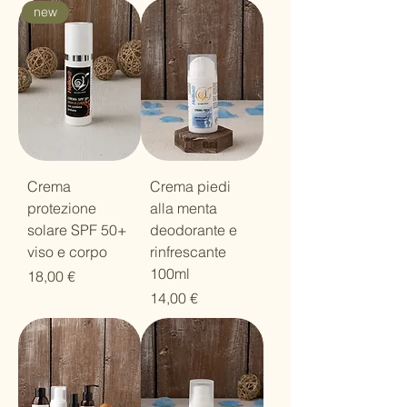
new
Crema
Crema piedi
protezione
alla menta
solare SPF 50+
deodorante e
viso e corpo
rinfrescante
100ml
Prezzo
18,00 €
Prezzo
14,00 €