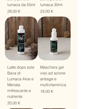
lumaca da 50ml
lumaca 30ml
Prezzo
Prezzo
28,00 €
23,00 €
Latte dopo sole
Maschera gel
Bava di
viso ad azione
Lumaca Aloe e
antiage e
Menata
multivitaminica
rinfrescante e
Prezzo
18,00 €
nutriente
Prezzo
20,00 €