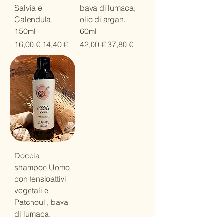
Salvia e
bava di lumaca,
Calendula.
olio di argan.
150ml
60ml
Prezzo regolare
Prezzo scontato
Prezzo regolare
Prezzo scontato
16,00 €
14,40 €
42,00 €
37,80 €
Doccia
shampoo Uomo
con tensioattivi
vegetali e
Patchouli, bava
di lumaca.