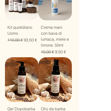
Kit quotidiano
Crema mani
Uomo
con bava di
lumaca, miele e
Prezzo regolare
Prezzo scontato
110,00 €
93,50 €
limone. 50ml
Prezzo regolare
Prezzo scontato
10,00 €
9,50 €
Gel Dopobarba
Olio da barba