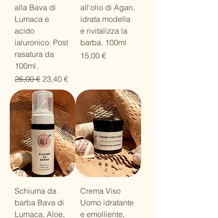
alla Bava di
all'olio di Agan,
Lumaca e
idrata modella
acido
e rivitalizza la
ialuronico. Post
barba. 100ml
rasatura da
Prezzo
15,00 €
100ml.
Prezzo regolare
Prezzo scontato
26,00 €
23,40 €
Schiuma da
Crema Viso
barba Bava di
Uomo idratante
Lumaca, Aloe,
e emolliente,