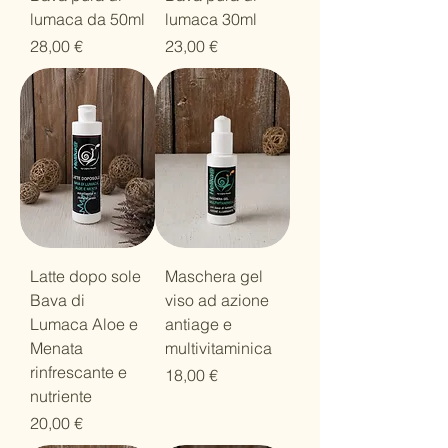
lumaca da 50ml
lumaca 30ml
Prezzo
Prezzo
28,00 €
23,00 €
Latte dopo sole
Maschera gel
Bava di
viso ad azione
Lumaca Aloe e
antiage e
Menata
multivitaminica
rinfrescante e
Prezzo
18,00 €
nutriente
Prezzo
20,00 €