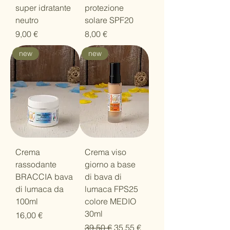
super idratante
protezione
neutro
solare SPF20
Prezzo
Prezzo
9,00 €
8,00 €
new
new
Crema
Crema viso
rassodante
giorno a base
BRACCIA bava
di bava di
di lumaca da
lumaca FPS25
100ml
colore MEDIO
30ml
Prezzo
16,00 €
Prezzo regolare
Prezzo scontato
39,50 €
35,55 €