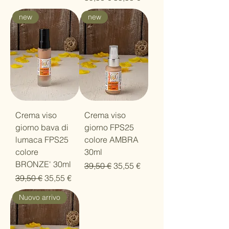
new
new
Crema viso
Crema viso
giorno bava di
giorno FPS25
lumaca FPS25
colore AMBRA
colore
30ml
BRONZE' 30ml
Prezzo regolare
Prezzo scontato
39,50 €
35,55 €
Prezzo regolare
Prezzo scontato
39,50 €
35,55 €
Nuovo arrivo