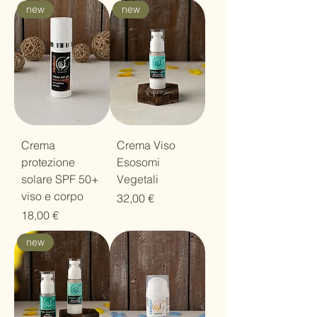
new
new
Crema
Crema Viso
protezione
Esosomi
solare SPF 50+
Vegetali
viso e corpo
Prezzo
32,00 €
Prezzo
18,00 €
new