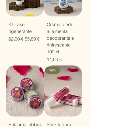
KIT viso
Crema piedi
rigenerante
alla menta
deodorante e
Prezzo regolare
Prezzo scontato
62,00 €
55,80 €
rinfrescante
100ml
Prezzo
14,00 €
new
Balsamo labbra
Stick labbra