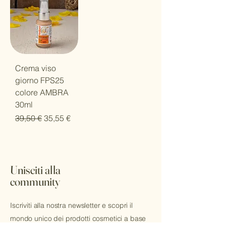
Crema viso
giorno FPS25
colore AMBRA
30ml
Prezzo regolare
Prezzo scontato
39,50 €
35,55 €
Unisciti alla
community
Iscriviti alla nostra newsletter e scopri il
mondo unico dei prodotti cosmetici a base