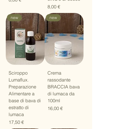
Prezzo
8,00 €
new
new
Sciroppo
Crema
Lumaflux.
rassodante
Preparazione
BRACCIA bava
Alimentare a
di lumaca da
base di bava di
100ml
estratto di
Prezzo
16,00 €
lumaca
Prezzo
17,50 €