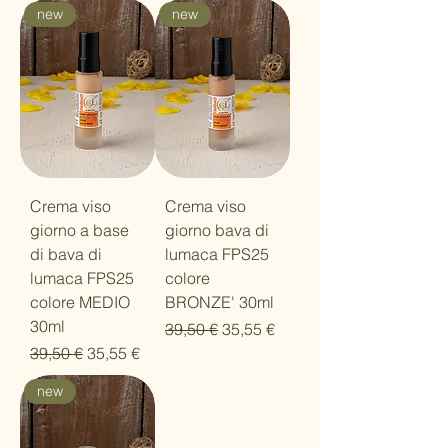
new
new
Crema viso
Crema viso
giorno a base
giorno bava di
di bava di
lumaca FPS25
lumaca FPS25
colore
colore MEDIO
BRONZE' 30ml
30ml
Prezzo regolare
Prezzo scontato
39,50 €
35,55 €
Prezzo regolare
Prezzo scontato
39,50 €
35,55 €
new