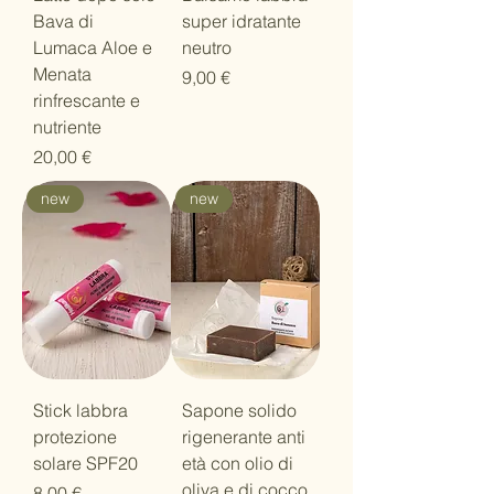
Bava di
super idratante
Lumaca Aloe e
neutro
Menata
Prezzo
9,00 €
rinfrescante e
nutriente
Prezzo
20,00 €
new
new
Stick labbra
Sapone solido
protezione
rigenerante anti
solare SPF20
età con olio di
oliva e di cocco
Prezzo
8,00 €